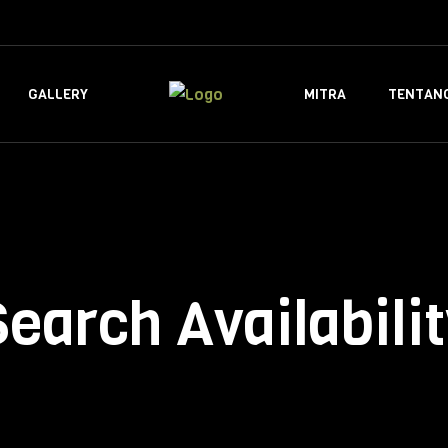
GALLERY
MITRA
TENTANG
earch Availabili