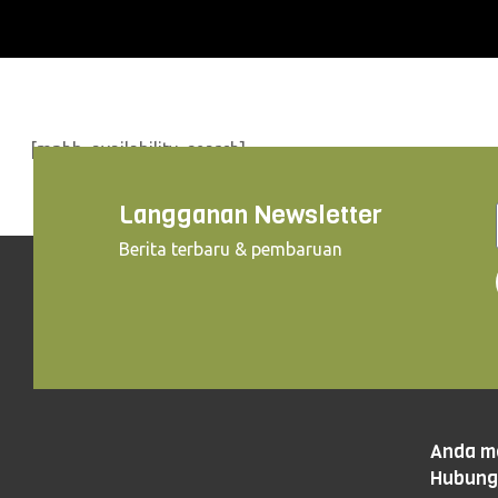
[mphb_availability_search]
Langganan Newsletter
Berita terbaru & pembaruan
Anda me
Hubungi